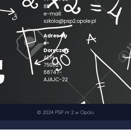
85
e-mail:
szkola@psp2.opole.pl
Adres do
e-
Doręczeń:
AE:PL-
75062-
68747-
AJAJC-22
© 2024 PSP nr 2 w Opolu