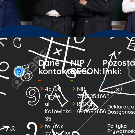
Dane
NIP /
Pozosta
kontaktowe:
REGON:
linki:
45-061
NIP:
BIP
Opole
7542354666
ul.
REGON:
Deklaracja
Katowicka
000697656
Dostępnośc
35
Polityka
tel./fax :
Prywatnośc
77 454 28