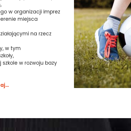
,
go w organizacji imprez
terenie miejsca
ziałającymi na rzecz
ży, w tym
zkoły,
 szkole w rozwoju bazy
taj…