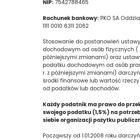
NIP:
7542788465
Rachunek bankowy:
PKO SA Oddział
1111 0010 6311 2062
Stosowanie do postanowień ustawy z
dochodowym od osób fizycznych ( Dz.
późniejszymi zmianami) oraz ustawy z
podatku dochodowym od osób prawn
r. z późniejszymi zmianami) darcz
środki finansowe lub wartość rzeczy
od podatków lub dochodów.
Każdy podatnik ma prawo do prze
swojego podatku (1,5%) na potrze
siebie organizacji pożytku publicz
Począwszy od 1.01.2008 roku darcz