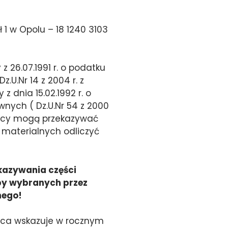
 1 w Opolu – 18 1240 3103
 26.07.1991 r. o podatku
U.Nr 14 z 2004 r. z
 dnia 15.02.1992 r. o
ych ( Dz.U.Nr 54 z 2000
yńcy mogą przekazywać
 materialnych odliczyć
kazywania części
by wybranych przez
nego!
yńca wskazuje w rocznym