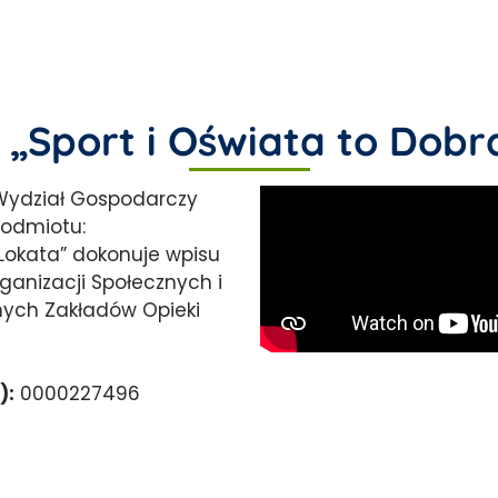
 „Sport i Oświata to Dobr
I Wydział Gospodarczy
podmiotu:
 Lokata” dokonuje wpisu
ganizacji Społecznych i
nych Zakładów Opieki
):
0000227496