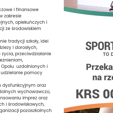
eczowe i finansowe
 w zakresie
jnych, opiekuńczych i
ji ze środowiskiem
e tradycji szkoły, idei
zieży i dorosłych,
życia, przeciwdziałanie
eżnieniom,
w Opolu uzdolnionych i
. udzielanie pomocy
m dysfunkcyjnym oraz
ydolnych wychowawczo,
ansowaniu imprez oraz
ch i środowiskowych,
rganizacji pozaszkolnych