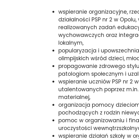
wspieranie organizacyjne, rz
działalności PSP nr 2 w Opolu,
realizowanych zadań edukacy
wychowawczych oraz integrac
lokalnym,
popularyzacja i upowszechniani
olimpijskich wśród dzieci, młod
propagowanie zdrowego stylu 
patologiom społecznym i uzal
wspieranie uczniów PSP nr 2 
utalentowanych poprzez m.in
materialnej,
organizacja pomocy dziecio
pochodzących z rodzin niew
pomoc w organizowaniu i fin
uroczystości wewnątrzszkolny
wspieranie działań szkoły w o