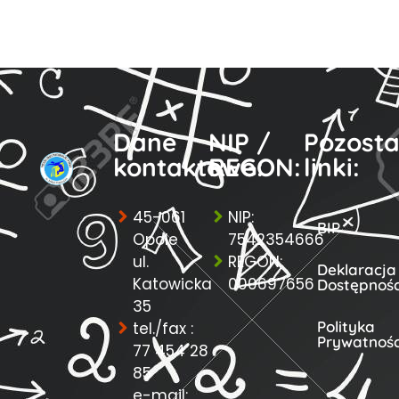
Dane
NIP /
Pozosta
kontaktowe:
REGON:
linki:
45-061
NIP:
BIP
Opole
7542354666
ul.
REGON:
Deklaracja
Katowicka
000697656
Dostępnośc
35
Polityka
tel./fax :
Prywatnośc
77 454 28
85
e-mail: