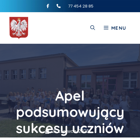
77 454 28 85
MENU
Apel
podsumowujący
sukcesy uczniów
25 czerwca, 2026