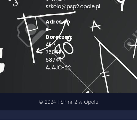
szkola@psp2.opole.pl
Adres do
e-
Doręczeń:
AE:PL-
75062-
68747-
AJAJC-22
© 2024 PSP nr 2 w Opolu