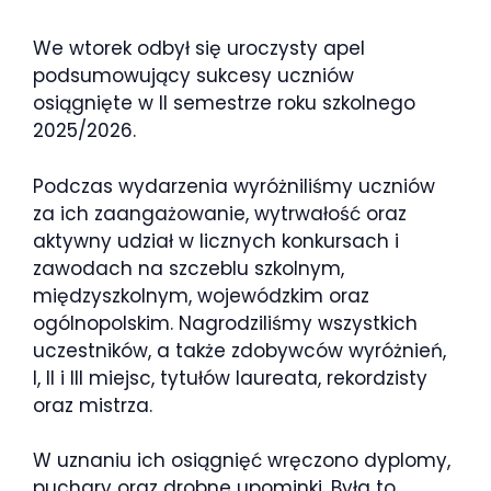
w II semestrze
We wtorek odbył się uroczysty apel
roku szkolnego
podsumowujący sukcesy uczniów
osiągnięte w II semestrze roku szkolnego
2025/2026
2025/2026.
Podczas wydarzenia wyróżniliśmy uczniów
za ich zaangażowanie, wytrwałość oraz
aktywny udział w licznych konkursach i
zawodach na szczeblu szkolnym,
międzyszkolnym, wojewódzkim oraz
ogólnopolskim. Nagrodziliśmy wszystkich
uczestników, a także zdobywców wyróżnień,
I, II i III miejsc, tytułów laureata, rekordzisty
oraz mistrza.
W uznaniu ich osiągnięć wręczono dyplomy,
puchary oraz drobne upominki. Była to