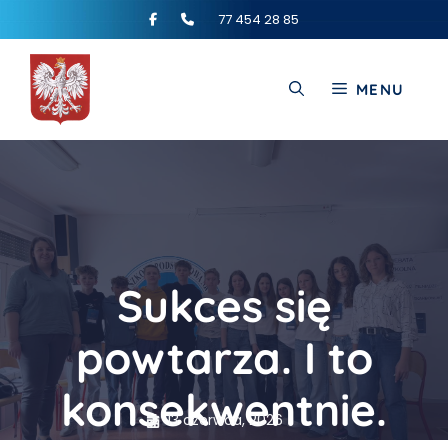
77 454 28 85
MENU
Sukces się
powtarza. I to
konsekwentnie.
13 czerwca, 2026