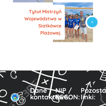
Tytuł Mistrzyń
Województwa w
Siatkówce
Plażowej.
Dane
NIP /
Pozosta
kontaktowe:
REGON:
linki: