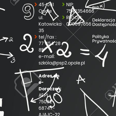
45-061
NIP:
BIP
Opole
7542354666
ul.
REGON:
Deklaracja
Katowicka
000697656
Dostępnośc
35
Polityka
tel./fax :
Prywatnośc
77 454 28
85
e-mail:
szkola@psp2.opole.pl
Adres do
e-
Doręczeń:
AE:PL-
75062-
68747-
AJAJC-22