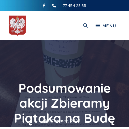
77 454 28 85
MENU
Podsumowanie
akcji Zbieramy
Piątaka na Budę
27 marca, 2026