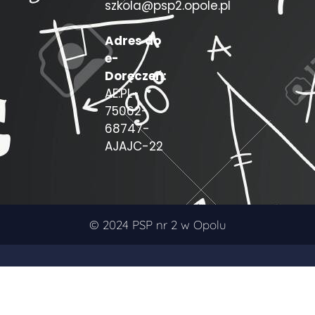
szkola@psp2.opole.pl
Adres do
e-
Doręczeń:
AE:PL-
75062-
68747-
AJAJC-22
© 2024 PSP nr 2 w Opolu