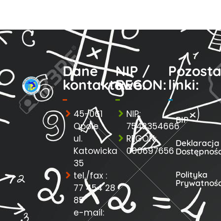
Dane
NIP /
Pozosta
kontaktowe:
REGON:
linki:
45-061
NIP:
BIP
Opole
7542354666
ul.
REGON:
Deklaracja
Katowicka
000697656
Dostępnośc
35
Polityka
tel./fax :
Prywatnośc
77 454 28
85
e-mail: