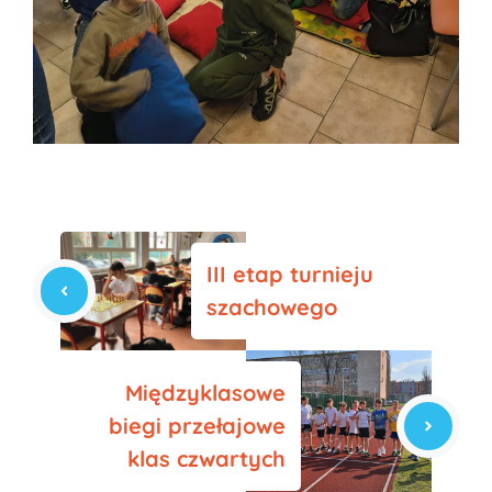
III etap turnieju
szachowego
Międzyklasowe
biegi przełajowe
klas czwartych