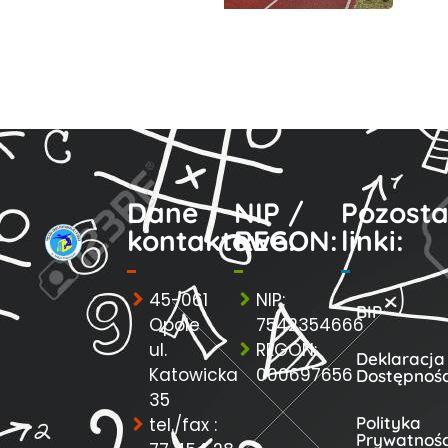
Dane
NIP /
Pozosta
kontaktowe:
REGON:
linki:
45-061
NIP:
BIP
Opole
7542354666
ul.
REGON:
Deklaracja
Katowicka
000697656
Dostępnośc
35
Polityka
tel./fax :
Prywatnośc