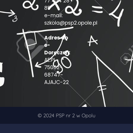
77 454 28
85
e-mail:
szkola@psp2.opole.pl
Adres do
e-
Doręczeń:
AE:PL-
75062-
68747-
AJAJC-22
© 2024 PSP nr 2 w Opolu