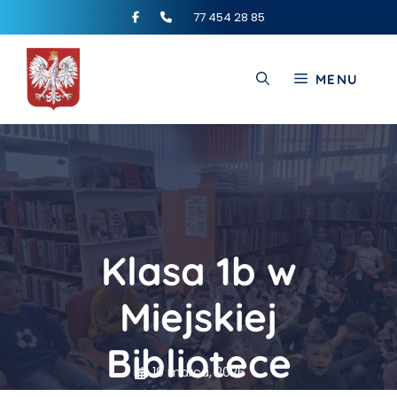
77 454 28 85
MENU
Klasa 1b w
Miejskiej
Bibliotece
19 marca, 2026