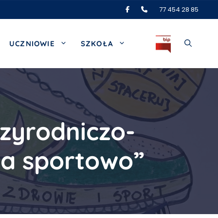
77 454 28 85
UCZNIOWIE
SZKOŁA
zyrodniczo-
na sportowo”