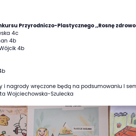
nkursu Przyrodniczo-Plastycznego ,,Rosnę zdrowo
owska 4c
man 4b
 Wójcik 4b
4b
y i nagrody wręczone będą na podsumowaniu I sem
ata Wojciechowska-Szulecka