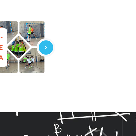
-
E
A