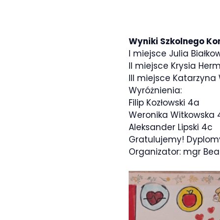
Wyniki Szkolnego Ko
I miejsce Julia Białk
II miejsce Krysia Her
III miejsce Katarzyna
Wyróżnienia:
Filip Kozłowski 4a
Weronika Witkowska 
Aleksander Lipski 4c
Gratulujemy! Dyplom
Organizator: mgr Be