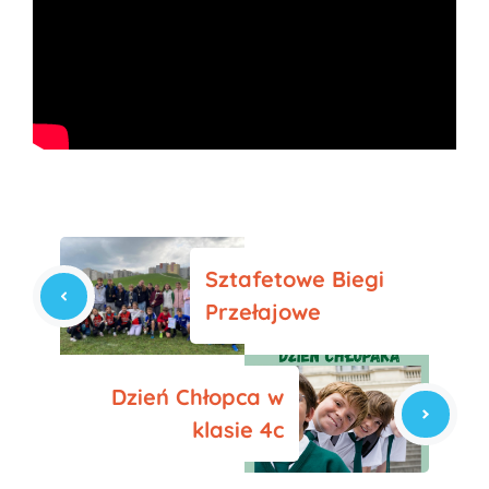
Sztafetowe Biegi
Przełajowe
Dzień Chłopca w
klasie 4c