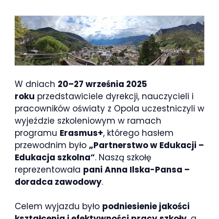
W dniach
20–27 września 2025
roku
przedstawiciele dyrekcji, nauczycieli i
pracowników oświaty z Opola uczestniczyli w
wyjeździe szkoleniowym w ramach
programu
Erasmus+
, którego hasłem
przewodnim było
„Partnerstwo w Edukacji –
Edukacja szkolna”
. Naszą szkołę
reprezentowała
pani Anna Ilska-Pansa –
doradca zawodowy
.
Celem wyjazdu było
podniesienie jakości
kształcenia i efektywności pracy szkoły
, a