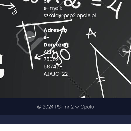
85
e-mail:
szkola@psp2.opole.pl
Adres do
e-
Doręczeń:
AE:PL-
75062-
68747-
AJAJC-22
© 2024 PSP nr 2 w Opolu