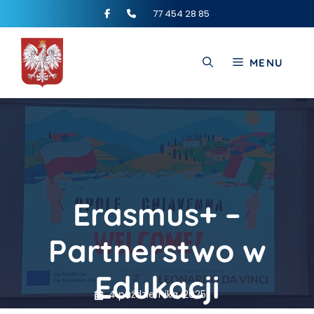
77 454 28 85
MENU
Erasmus+ –
Partnerstwo w
Edukacji
4 października, 2025