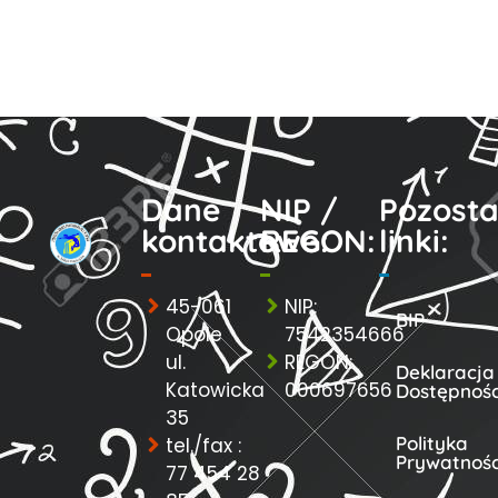
Dane
NIP /
Pozosta
kontaktowe:
REGON:
linki:
45-061
NIP:
BIP
Opole
7542354666
ul.
REGON:
Deklaracja
Katowicka
000697656
Dostępnośc
35
Polityka
tel./fax :
Prywatnośc
77 454 28