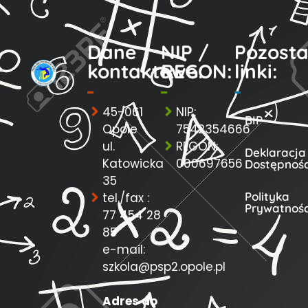
Dane
NIP /
Pozosta
kontaktowe:
REGON:
linki:
45-061
NIP:
BIP
Opole
7542354666
ul.
REGON:
Deklaracja
Katowicka
000697656
Dostępnośc
35
Polityka
tel./fax :
Prywatnośc
77 454 28
85
e-mail:
szkola@psp2.opole.pl
Adres do