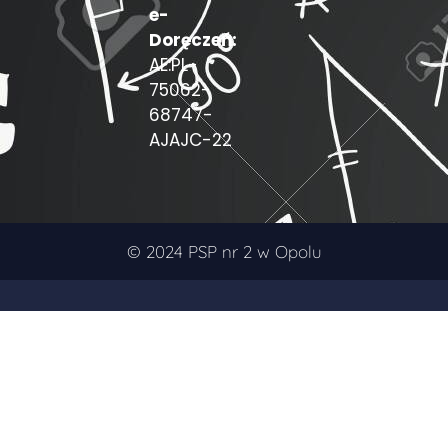
e-
Doręczeń:
AE:PL-
75062-
68747-
AJAJC-22
© 2024 PSP nr 2 w Opolu