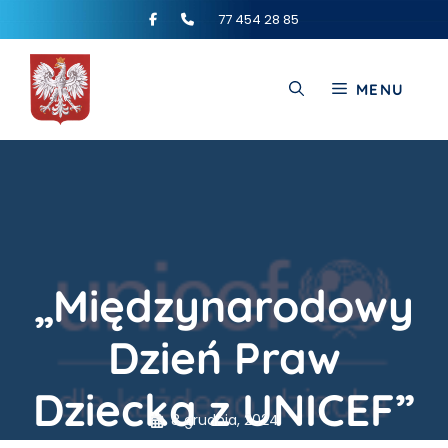
77 454 28 85
MENU
„Międzynarodowy
Dzień Praw
Dziecka z UNICEF”
8 grudnia, 2024